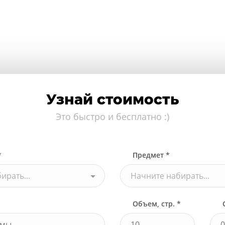
Узнай стоимость
Это быстро и бесплатно :)
*
Предмет *
ирать...
Начните набирать...
Объем, стр. *