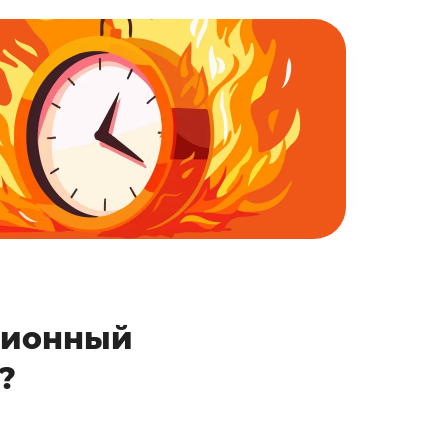
ционный
?