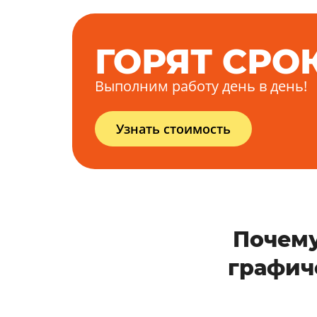
ГОРЯТ СРО
Выполним работу день в день!
Узнать стоимость
Почему
графич