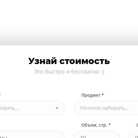
Узнай стоимость
Это быстро и бесплатно :)
*
Предмет *
ирать...
Начните набирать...
Объем, стр. *